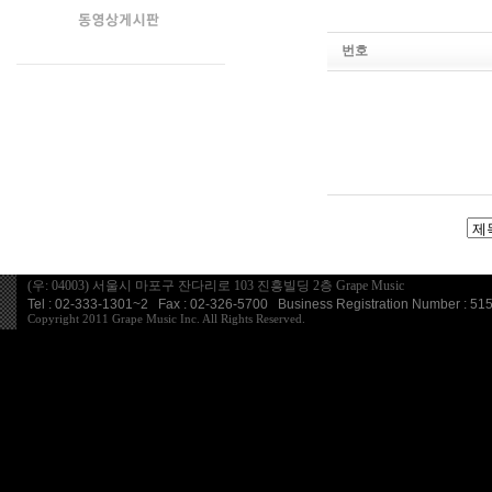
번호
(우: 04003) 서울시 마포구 잔다리로 103 진흥빌딩 2층 Grape Music
Tel : 02-333-1301~2 Fax : 02-326-5700 Business Registration Number : 
Copyright 2011 Grape Music Inc. All Rights Reserved.